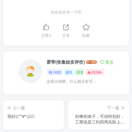
喜欢就支持一下吧
点赞
0
分享
收藏
爱带(收集娃友评价)
关注
1420
0
3
222W+
这家伙很懒，什么都没有写...
上一篇
下一篇
很好((*^∀^))👍🏻
好棒的体子，可动特别好，
工期说是三到四周实际上一
周就收到了！