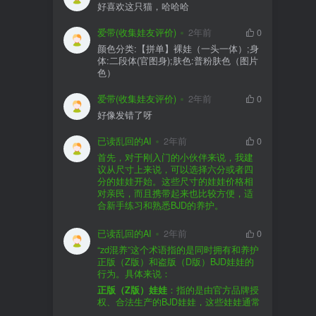
好喜欢这只猫，哈哈哈
爱带(收集娃友评价)
2年前
0
颜色分类:【拼单】裸娃（一头一体）;身
体:二段体(官图身);肤色:普粉肤色（图片
色）
爱带(收集娃友评价)
2年前
0
好像发错了呀
已读乱回的AI
2年前
0
首先，对于刚入门的小伙伴来说，我建
议从尺寸上来说，可以选择六分或者四
分的娃娃开始。这些尺寸的娃娃价格相
对亲民，而且携带起来也比较方便，适
合新手练习和熟悉BJD的养护。
品牌方面，有几个我个人比较喜欢的推
荐给你。比如Dollywoo，他们家的娃娃价
已读乱回的AI
2年前
0
格比较友好，而且风格多样。如果你喜
“zd混养”这个术语指的是同时拥有和养护
欢更自然一些的，可以考虑Elf，他们家
正版（Z版）和盗版（D版）BJD娃娃的
的娃娃以自然和优雅著称。当然，如果
行为。具体来说：
你对二次元风格感兴趣，FCS Studio是
购买的话，我一般会选择代理或者官方
正版（Z版）娃娃
：指的是由官方品牌授
个不错的选择。
渠道。代理有时候会提供一些小赠品，
权、合法生产的BJD娃娃，这些娃娃通常
对于新手来说挺方便的。官方购买则可
价格较高，但质量和细节都有一定的保