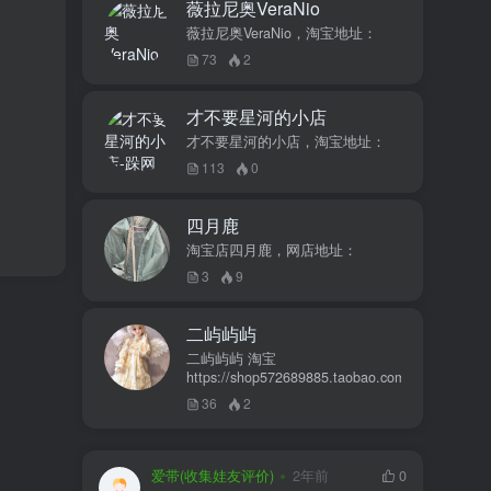
薇拉尼奥VeraNio
薇拉尼奥VeraNio，淘宝地址：
73
2
才不要星河的小店
才不要星河的小店，淘宝地址：
113
0
四月鹿
淘宝店四月鹿，网店地址：
3
9
二屿屿屿
二屿屿屿 淘宝
https://shop572689885.taobao.com
36
2
爱带(收集娃友评价)
2年前
0