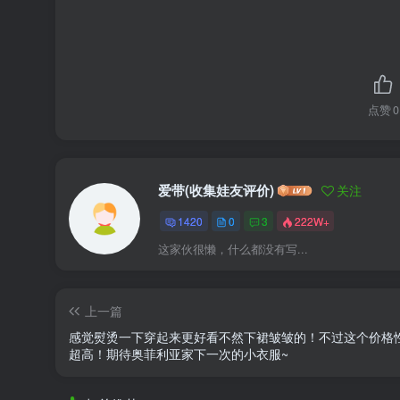
点赞
0
爱带(收集娃友评价)
关注
1420
0
3
222W+
这家伙很懒，什么都没有写...
上一篇
感觉熨烫一下穿起来更好看不然下裙皱皱的！不过这个价格
超高！期待奥菲利亚家下一次的小衣服~