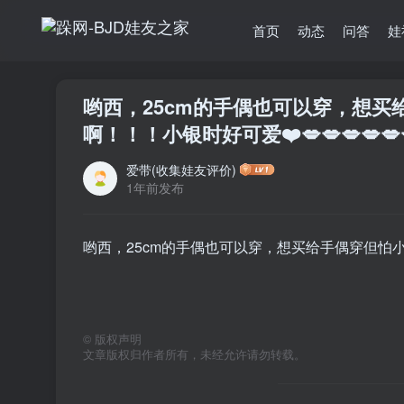
首页
动态
问答
娃
哟西，25cm的手偶也可以穿，想
啊！！！小银时好可爱❤️💋💋💋💋💋
爱带(收集娃友评价)
1年前发布
哟西，25cm的手偶也可以穿，想买给手偶穿但怕小的
©
版权声明
文章版权归作者所有，未经允许请勿转载。