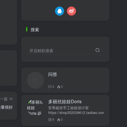
搜索
开启精彩搜索
问答
4
0
一篇
多丽丝娃娃Doris
质量很好
安蒂妮丝手工娃娃设计室
https://shop352039612.taobao.com
8
0