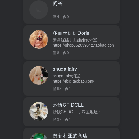
问答
4
0
多丽丝娃娃Doris
安蒂妮丝手工娃娃设计室
https://shop352039612.taobao.com
8
0
shuga fairy
shuga fairy淘宝
https://ibjd.taobao.com/
98
1
炒饭CF DOLL
炒饭CF DOLL，淘宝地址：
37
1
奥菲利亚的商店