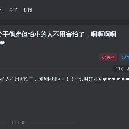
社
圈子
拼图
买给手偶穿但怕小的人不用害怕了，啊啊啊啊
💋
关注
0
人不用害怕了，啊啊啊啊啊！！！小银时好可爱❤️💋💋💋💋💋
THE END