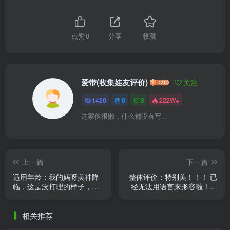
点赞
0
分享
收藏
爱带(收集娃友评价)
关注
1420
0
3
222W+
这家伙很懒，什么都没有写...
上一篇
下一篇
适用年龄：我的妈呀美神降
整体评价：特别美！！！ 已
临，这是没打理的样子，好
经无法用语言来形容啦！🥳
美，好精致！
😊❤️‍🔥❤️‍🔥❤️‍🔥 使用手感：还行
啦🥹 做工质量 ......
相关推荐