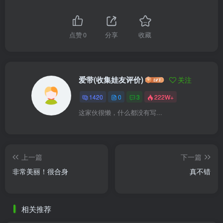
点赞
0
分享
收藏
爱带(收集娃友评价)
关注
1420
0
3
222W+
这家伙很懒，什么都没有写...
上一篇
下一篇
非常美丽！很合身
真不错
相关推荐