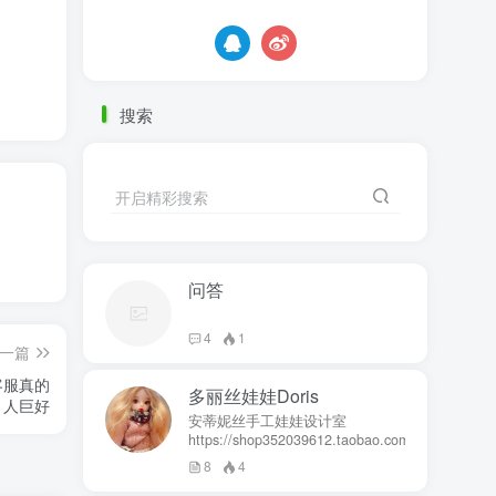
搜索
开启精彩搜索
问答
4
1
一篇
客服真的
多丽丝娃娃Doris
人巨好
安蒂妮丝手工娃娃设计室
https://shop352039612.taobao.com
8
4