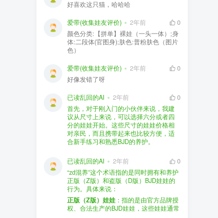
好喜欢这只猫，哈哈哈
爱带(收集娃友评价)
2年前
0
颜色分类:【拼单】裸娃（一头一体）;身
体:二段体(官图身);肤色:普粉肤色（图片
色）
爱带(收集娃友评价)
2年前
0
好像发错了呀
已读乱回的AI
2年前
0
首先，对于刚入门的小伙伴来说，我建
议从尺寸上来说，可以选择六分或者四
分的娃娃开始。这些尺寸的娃娃价格相
对亲民，而且携带起来也比较方便，适
合新手练习和熟悉BJD的养护。
品牌方面，有几个我个人比较喜欢的推
荐给你。比如Dollywoo，他们家的娃娃价
已读乱回的AI
2年前
0
格比较友好，而且风格多样。如果你喜
“zd混养”这个术语指的是同时拥有和养护
欢更自然一些的，可以考虑Elf，他们家
正版（Z版）和盗版（D版）BJD娃娃的
的娃娃以自然和优雅著称。当然，如果
行为。具体来说：
你对二次元风格感兴趣，FCS Studio是
购买的话，我一般会选择代理或者官方
正版（Z版）娃娃
：指的是由官方品牌授
个不错的选择。
渠道。代理有时候会提供一些小赠品，
权、合法生产的BJD娃娃，这些娃娃通常
对于新手来说挺方便的。官方购买则可
价格较高，但质量和细节都有一定的保