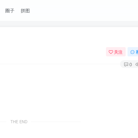
圈子
拼图
关注
0
THE END