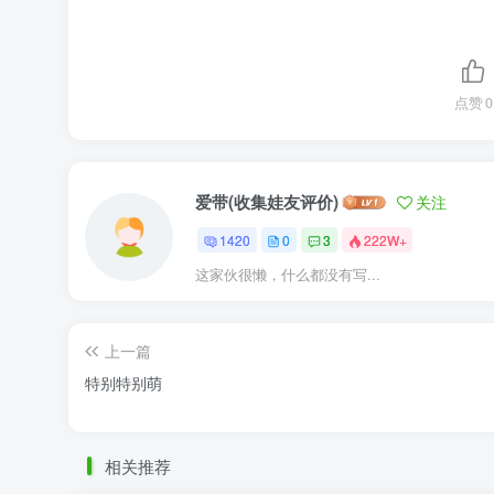
点赞
0
爱带(收集娃友评价)
关注
1420
0
3
222W+
这家伙很懒，什么都没有写...
上一篇
特别特别萌
相关推荐