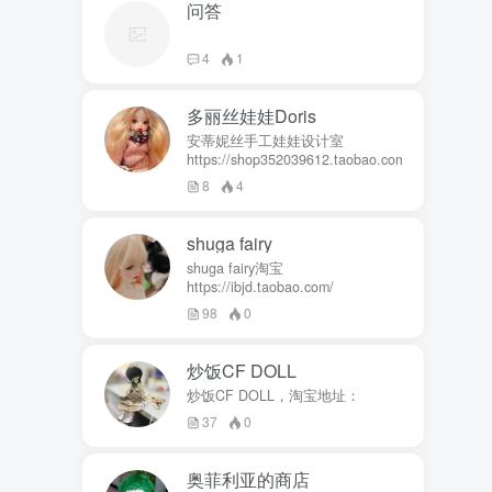
问答
4
1
多丽丝娃娃Doris
安蒂妮丝手工娃娃设计室
https://shop352039612.taobao.com
8
4
shuga fairy
shuga fairy淘宝
https://ibjd.taobao.com/
98
0
炒饭CF DOLL
炒饭CF DOLL，淘宝地址：
37
0
奥菲利亚的商店