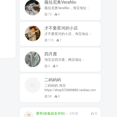
薇拉尼奥VeraNio
薇拉尼奥VeraNio，淘宝地址：
73
0
才不要星河的小店
才不要星河的小店，淘宝地址：
113
1
四月鹿
淘宝店四月鹿，网店地址：
3
9
二屿屿屿
二屿屿屿 淘宝
https://shop572689885.taobao.com
36
0
爱带(收集娃友评价)
2年前
0