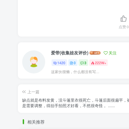
点赞
0
爱带(收集娃友评价)
关注
1420
0
3
222W+
这家伙很懒，什么都没有写...
上一篇
缺点就是布料发黄，没斗篷里衣很死亡，斗篷后面很扁平，
是需要调整，得抬手拍照才好看，不然很奇怪， ......
相关推荐