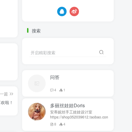
搜索
开启精彩搜索
问答
4
1
一篇
喜欢啦！
多丽丝娃娃Doris
安蒂妮丝手工娃娃设计室
https://shop352039612.taobao.com
8
4