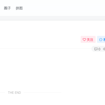
圈子
拼图
关注
0
THE END