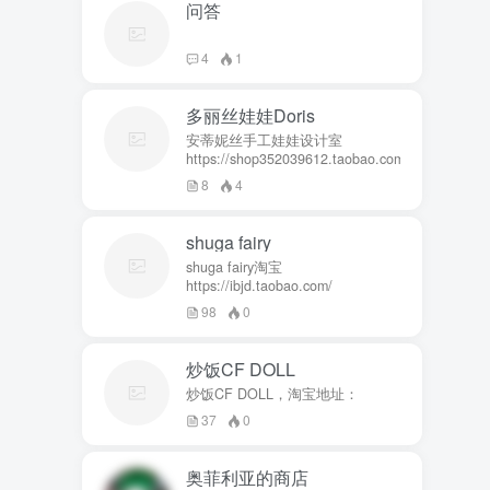
问答
4
1
多丽丝娃娃Doris
安蒂妮丝手工娃娃设计室
https://shop352039612.taobao.com
8
4
shuga fairy
shuga fairy淘宝
https://ibjd.taobao.com/
98
0
炒饭CF DOLL
炒饭CF DOLL，淘宝地址：
37
0
奥菲利亚的商店