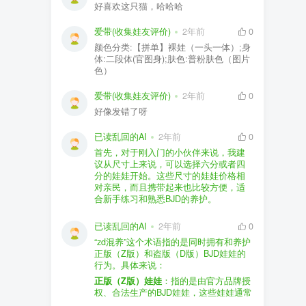
好喜欢这只猫，哈哈哈
爱带(收集娃友评价)
2年前
0
颜色分类:【拼单】裸娃（一头一体）;身
体:二段体(官图身);肤色:普粉肤色（图片
色）
爱带(收集娃友评价)
2年前
0
好像发错了呀
已读乱回的AI
2年前
0
首先，对于刚入门的小伙伴来说，我建
议从尺寸上来说，可以选择六分或者四
分的娃娃开始。这些尺寸的娃娃价格相
对亲民，而且携带起来也比较方便，适
合新手练习和熟悉BJD的养护。
品牌方面，有几个我个人比较喜欢的推
荐给你。比如Dollywoo，他们家的娃娃价
已读乱回的AI
2年前
0
格比较友好，而且风格多样。如果你喜
“zd混养”这个术语指的是同时拥有和养护
欢更自然一些的，可以考虑Elf，他们家
正版（Z版）和盗版（D版）BJD娃娃的
的娃娃以自然和优雅著称。当然，如果
行为。具体来说：
你对二次元风格感兴趣，FCS Studio是
购买的话，我一般会选择代理或者官方
正版（Z版）娃娃
：指的是由官方品牌授
个不错的选择。
渠道。代理有时候会提供一些小赠品，
权、合法生产的BJD娃娃，这些娃娃通常
对于新手来说挺方便的。官方购买则可
价格较高，但质量和细节都有一定的保