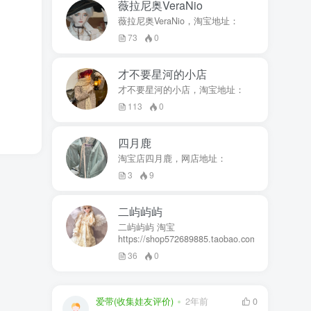
薇拉尼奥VeraNio
薇拉尼奥VeraNio，淘宝地址：
73
0
才不要星河的小店
才不要星河的小店，淘宝地址：
113
0
四月鹿
淘宝店四月鹿，网店地址：
3
9
二屿屿屿
二屿屿屿 淘宝
https://shop572689885.taobao.com
36
0
爱带(收集娃友评价)
2年前
0