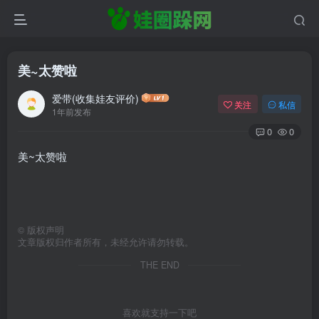
美~太赞啦
爱带(收集娃友评价)
关注
私信
1年前发布
0
0
美~太赞啦
©
版权声明
文章版权归作者所有，未经允许请勿转载。
THE END
喜欢就支持一下吧