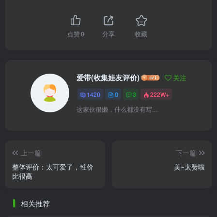
点赞
0
分享
收藏
爱带(收集娃友评价)
关注
1420
0
3
222W+
这家伙很懒，什么都没有写...
上一篇
下一篇
整体评价：太可爱了，性价
美~太赞啦
比很高
相关推荐