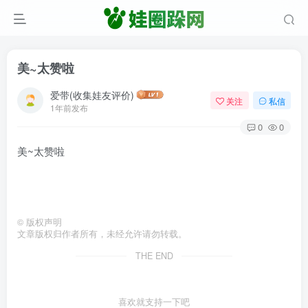
美~太赞啦
爱带(收集娃友评价)
关注
私信
1年前发布
0
0
美~太赞啦
©
版权声明
文章版权归作者所有，未经允许请勿转载。
THE END
喜欢就支持一下吧