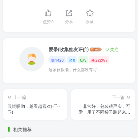
点赞
0
分享
收藏
爱带(收集娃友评价)
关注
1420
0
3
222W+
这家伙很懒，什么都没有写...
上一篇
下一篇
哎哟哎哟，越看越喜欢(˵¯͒〰
非常好，包装很严实，可
¯͒˵)
爱，用了不同袋子装起来，
还送了小礼物，非常非常满
意！客服非常贴心，回复速
相关推荐
度也很 ......