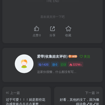
THE END
喜欢就支持一下吧
点赞
0
分享
收藏
爱带(收集娃友评价)
关注
1420
0
3
222W+
这家伙很懒，什么都没有写...
上一篇
下一篇
过于可爱！！！就是那些花
好看，其他的没了，因为懒
边感觉有点点点点累赘，不
得说😨💅🏼💅🏼