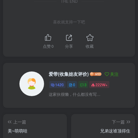
THE END
喜欢就支持一下吧
点赞
0
分享
收藏
爱带(收集娃友评价)
关注
1420
0
3
222W+
这家伙很懒，什么都没有写...
上一篇
下一篇
美~萌萌哇
兄弟这谁顶得住