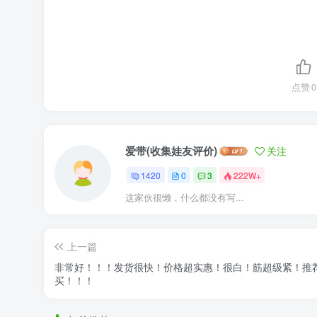
点赞
0
爱带(收集娃友评价)
关注
1420
0
3
222W+
这家伙很懒，什么都没有写...
上一篇
非常好！！！发货很快！价格超实惠！很白！筋超级紧！推
买！！！