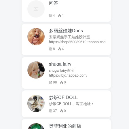
问答
4
1
多丽丝娃娃Doris
安蒂妮丝手工娃娃设计室
https://shop352039612.taobao.com
8
4
shuga fairy
shuga fairy淘宝
https://ibjd.taobao.com/
98
0
炒饭CF DOLL
炒饭CF DOLL，淘宝地址：
37
0
奥菲利亚的商店