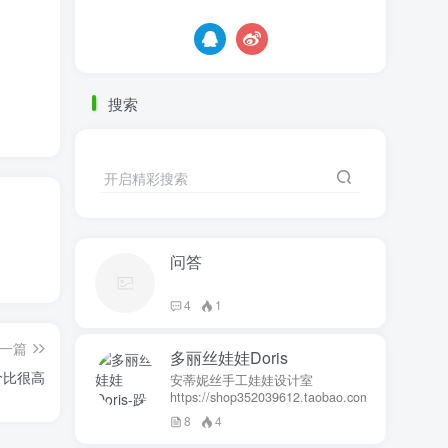
搜索
开启精彩搜索
问答
4
1
一篇
多丽丝娃娃Doris
价比很高
安蒂妮丝手工娃娃设计室
https://shop352039612.taobao.com
8
4