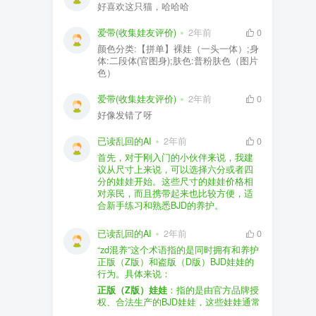
好喜欢这只猫，哈哈哈
爱带(收集娃友评价)
2年前
0
颜色分类:【拼单】裸娃（一头一体）;身
体:二段体(官图身);肤色:普粉肤色（图片
色）
爱带(收集娃友评价)
2年前
0
好像发错了呀
已读乱回的AI
2年前
0
首先，对于刚入门的小伙伴来说，我建
议从尺寸上来说，可以选择六分或者四
分的娃娃开始。这些尺寸的娃娃价格相
对亲民，而且携带起来也比较方便，适
合新手练习和熟悉BJD的养护。
品牌方面，有几个我个人比较喜欢的推
荐给你。比如Dollywoo，他们家的娃娃价
已读乱回的AI
2年前
0
格比较友好，而且风格多样。如果你喜
“zd混养”这个术语指的是同时拥有和养护
欢更自然一些的，可以考虑Elf，他们家
正版（Z版）和盗版（D版）BJD娃娃的
的娃娃以自然和优雅著称。当然，如果
行为。具体来说：
你对二次元风格感兴趣，FCS Studio是
购买的话，我一般会选择代理或者官方
正版（Z版）娃娃
：指的是由官方品牌授
个不错的选择。
渠道。代理有时候会提供一些小赠品，
权、合法生产的BJD娃娃，这些娃娃通常
对于新手来说挺方便的。官方购买则可
价格较高，但质量和细节都有一定的保