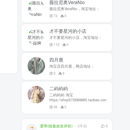
薇拉尼奥VeraNio
薇拉尼奥VeraNio，淘宝地址：
73
0
才不要星河的小店
才不要星河的小店，淘宝地址：
113
0
四月鹿
淘宝店四月鹿，网店地址：
3
9
二屿屿屿
二屿屿屿 淘宝
https://shop572689885.taobao.com
36
0
爱带(收集娃友评价)
2年前
0