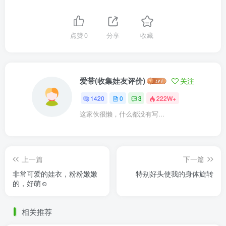
点赞
0
分享
收藏
爱带(收集娃友评价)
关注
1420
0
3
222W+
这家伙很懒，什么都没有写...
上一篇
下一篇
非常可爱的娃衣，粉粉嫩嫩
特别好头使我的身体旋转
的，好萌☺️
相关推荐