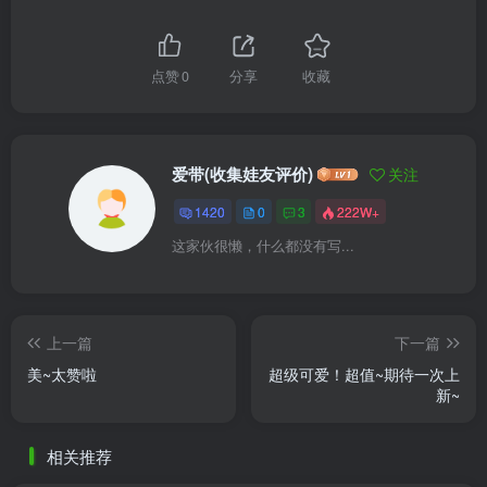
点赞
0
分享
收藏
爱带(收集娃友评价)
关注
1420
0
3
222W+
这家伙很懒，什么都没有写...
上一篇
下一篇
美~太赞啦
超级可爱！超值~期待一次上
新~
相关推荐