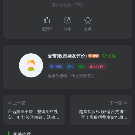
喜欢就支持一下吧
点赞
0
分享
收藏
爱带(收集娃友评价)
关注
1420
0
3
222W+
这家伙很懒，什么都没有写...
上一篇
下一篇
产品质量不错，整体用料扎
超喜欢(//∇//)好适合艾迪宝
实。 娃娃妆容精致，活动关
宝！客服很赞发货也超快
节多，头发有光泽，整体形
速！真的很棒♥️期待更多新的
象气质佳。 客服静静服务周
设计！喜欢点 ......
相关推荐
到 ......