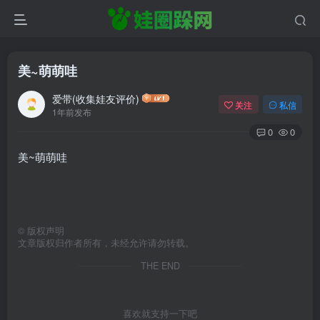
美~萌萌哇
爱带(收集娃友评价)
关注
私信
1年前发布
0
0
美~萌萌哇
©
版权声明
文章版权归作者所有，未经允许请勿转载。
THE END
喜欢就支持一下吧