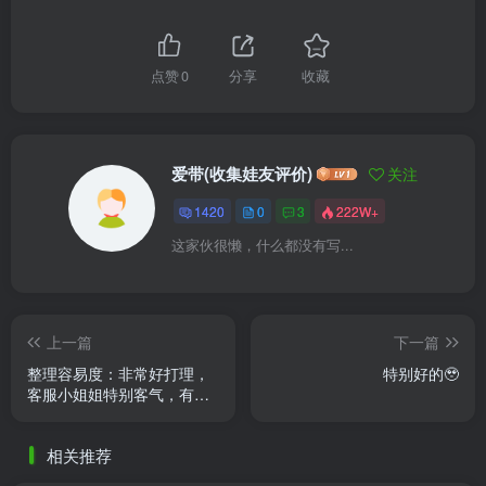
点赞
0
分享
收藏
爱带(收集娃友评价)
关注
1420
0
3
222W+
这家伙很懒，什么都没有写...
上一篇
下一篇
整理容易度：非常好打理，
特别好的🥹
客服小姐姐特别客气，有问
必答，服务态度非常棒 很满
意，娃娃是老公送我的六一
相关推荐
节 ......