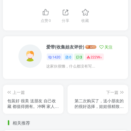
点赞
0
分享
收藏
爱带(收集娃友评价)
关注
1420
0
3
222W+
这家伙很懒，什么都没有写...
上一篇
下一篇
包装好 很美 送朋友 自己收
第二次购买了，送小朋友的
藏 都值得拥有。冲啊 家人们
的很好选择，娃娃很精致，
喜欢的宝宝赶紧下单^_^
客服小鲤鱼服务很好👍
相关推荐