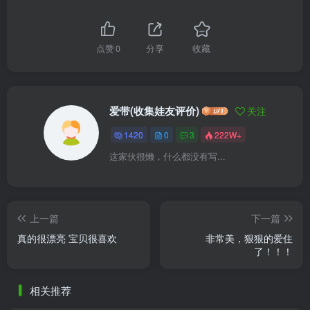
点赞
0
分享
收藏
爱带(收集娃友评价)
关注
1420
0
3
222W+
这家伙很懒，什么都没有写...
上一篇
下一篇
真的很漂亮 宝贝很喜欢
非常美，狠狠的爱住
了！！！
相关推荐