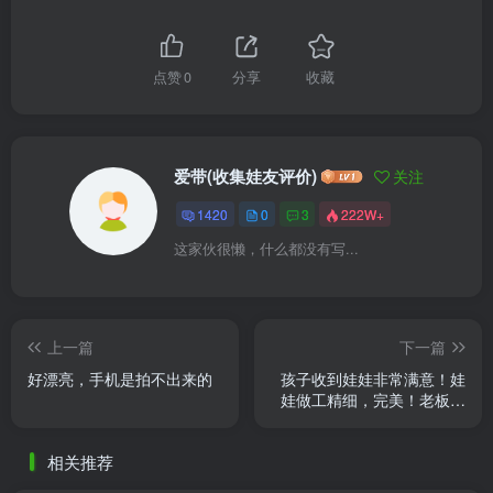
点赞
0
分享
收藏
爱带(收集娃友评价)
关注
1420
0
3
222W+
这家伙很懒，什么都没有写...
上一篇
下一篇
好漂亮，手机是拍不出来的
孩子收到娃娃非常满意！娃
娃做工精细，完美！老板态
度很好！下次再来！
相关推荐