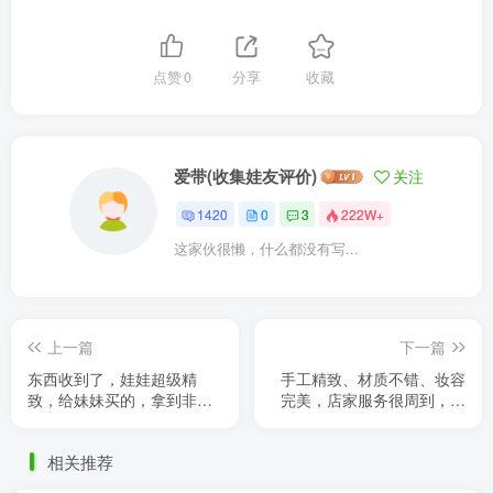
点赞
0
分享
收藏
爱带(收集娃友评价)
关注
1420
0
3
222W+
这家伙很懒，什么都没有写...
上一篇
下一篇
东西收到了，娃娃超级精
手工精致、材质不错、妆容
致，给妹妹买的，拿到非常
完美，店家服务很周到，实
开心，关节都很灵活，衣服
在是非常地喜欢。照片里的
很美
假发可是自己另换的哟，换
相关推荐
起来 ......