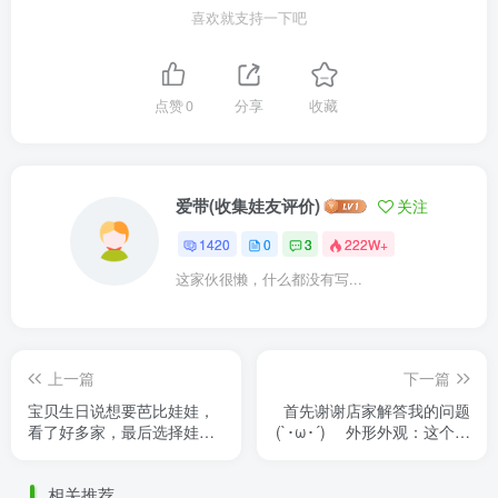
喜欢就支持一下吧
点赞
0
分享
收藏
爱带(收集娃友评价)
关注
1420
0
3
222W+
这家伙很懒，什么都没有写...
上一篇
下一篇
宝贝生日说想要芭比娃娃，
首先谢谢店家解答我的问题
看了好多家，最后选择娃之
(`･ω･´)ゞ 外形外观：这个衣
恋，娃到家了，果然没让我
服真的很好看
失望，超级美！物超所值
ʚ♡⃛ɞ(ू•ᴗ•ू❁)， ......
相关推荐
了！脸 ......