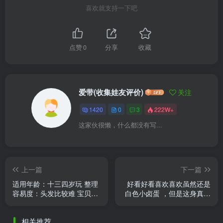
喜欢就支持一下吧
点赞
0
分享
收藏
爱带(收集娃友评价)
关注
1420
0
3
222W+
这家伙很懒，什么都没有写...
上一篇
下一篇
适用年龄：十三四岁玩 整理
好看好看喜欢喜欢虽然还是
容易度：头发比较难 宝贝特
白色小卤蛋 ，但是这身真的
点：妆容好看
好温柔啊！！！🌹🌹
相关推荐