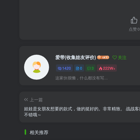
点赞
0
爱带(收集娃友评价)
关注
1420
0
3
222W+
这家伙很懒，什么都没有写...
上一篇
娃娃是女朋友想要的款式，做的挺好的。非常精致。 战战客
不错哦～
相关推荐