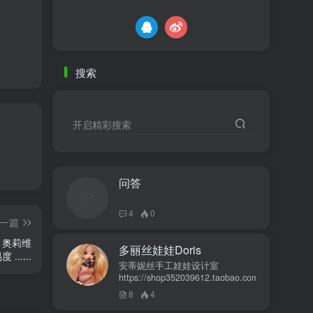
搜索
开启精彩搜索
问答
4
0
一篇
！奥莉维
多丽丝娃娃Doris
.....
安蒂妮丝手工娃娃设计室
https://shop352039612.taobao.com
8
4