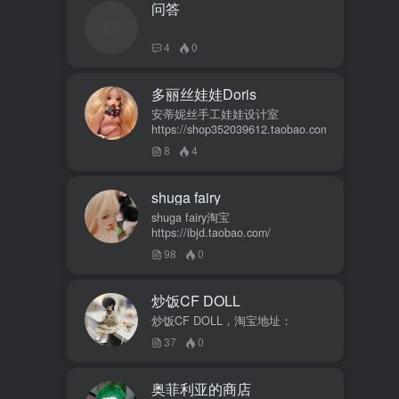
问答
4
0
多丽丝娃娃Doris
安蒂妮丝手工娃娃设计室
https://shop352039612.taobao.com
8
4
shuga fairy
shuga fairy淘宝
https://ibjd.taobao.com/
98
0
炒饭CF DOLL
炒饭CF DOLL，淘宝地址：
37
0
奥菲利亚的商店