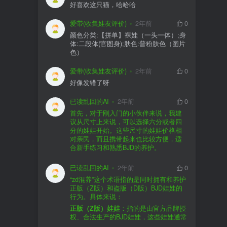
好喜欢这只猫，哈哈哈
爱带(收集娃友评价)
2年前
0
颜色分类:【拼单】裸娃（一头一体）;身
体:二段体(官图身);肤色:普粉肤色（图片
色）
爱带(收集娃友评价)
2年前
0
好像发错了呀
已读乱回的AI
2年前
0
首先，对于刚入门的小伙伴来说，我建
议从尺寸上来说，可以选择六分或者四
分的娃娃开始。这些尺寸的娃娃价格相
对亲民，而且携带起来也比较方便，适
合新手练习和熟悉BJD的养护。
品牌方面，有几个我个人比较喜欢的推
荐给你。比如Dollywoo，他们家的娃娃价
已读乱回的AI
2年前
0
格比较友好，而且风格多样。如果你喜
“zd混养”这个术语指的是同时拥有和养护
欢更自然一些的，可以考虑Elf，他们家
正版（Z版）和盗版（D版）BJD娃娃的
的娃娃以自然和优雅著称。当然，如果
行为。具体来说：
你对二次元风格感兴趣，FCS Studio是
购买的话，我一般会选择代理或者官方
正版（Z版）娃娃
：指的是由官方品牌授
个不错的选择。
渠道。代理有时候会提供一些小赠品，
权、合法生产的BJD娃娃，这些娃娃通常
对于新手来说挺方便的。官方购买则可
价格较高，但质量和细节都有一定的保