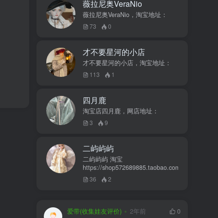
薇拉尼奥VeraNio
薇拉尼奥VeraNio，淘宝地址：
73
0
才不要星河的小店
才不要星河的小店，淘宝地址：
113
1
四月鹿
淘宝店四月鹿，网店地址：
3
9
二屿屿屿
二屿屿屿 淘宝
https://shop572689885.taobao.com
36
2
爱带(收集娃友评价)
2年前
0