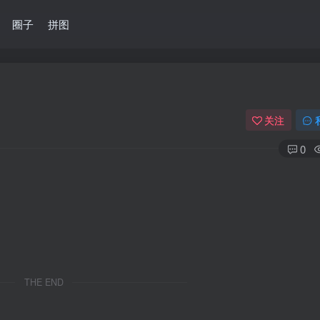
圈子
拼图
关注
0
THE END