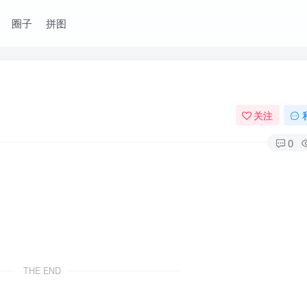
圈子
拼图
关注
0
THE END