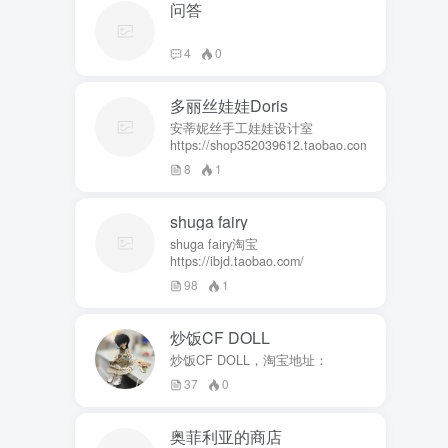
问答
4
0
多丽丝娃娃Doris
安蒂妮丝手工娃娃设计室
https://shop352039612.taobao.com
8
1
shuga fairy
shuga fairy淘宝
https://ibjd.taobao.com/
98
1
炒饭CF DOLL
炒饭CF DOLL，淘宝地址：
37
0
奥菲利亚的商店