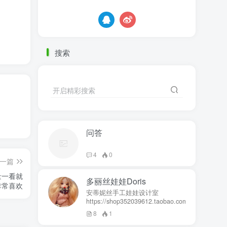
搜索
开启精彩搜索
问答
4
0
一篇
量一看就
多丽丝娃娃Doris
非常喜欢
安蒂妮丝手工娃娃设计室
https://shop352039612.taobao.com
8
1