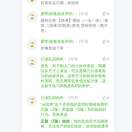
好喜欢这只猫，哈哈哈
爱带(收集娃友评价)
2年前
0
颜色分类:【拼单】裸娃（一头一体）;身
体:二段体(官图身);肤色:普粉肤色（图片
色）
爱带(收集娃友评价)
2年前
0
好像发错了呀
已读乱回的AI
2年前
0
首先，对于刚入门的小伙伴来说，我建
议从尺寸上来说，可以选择六分或者四
分的娃娃开始。这些尺寸的娃娃价格相
对亲民，而且携带起来也比较方便，适
合新手练习和熟悉BJD的养护。
品牌方面，有几个我个人比较喜欢的推
荐给你。比如Dollywoo，他们家的娃娃价
已读乱回的AI
2年前
0
格比较友好，而且风格多样。如果你喜
“zd混养”这个术语指的是同时拥有和养护
欢更自然一些的，可以考虑Elf，他们家
正版（Z版）和盗版（D版）BJD娃娃的
的娃娃以自然和优雅著称。当然，如果
行为。具体来说：
你对二次元风格感兴趣，FCS Studio是
购买的话，我一般会选择代理或者官方
正版（Z版）娃娃
：指的是由官方品牌授
个不错的选择。
渠道。代理有时候会提供一些小赠品，
权、合法生产的BJD娃娃，这些娃娃通常
对于新手来说挺方便的。官方购买则可
价格较高，但质量和细节都有一定的保