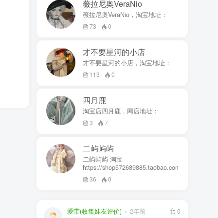
薇拉尼奥VeraNio
薇拉尼奥VeraNio，淘宝地址：
73
0
才不要星河的小店
才不要星河的小店，淘宝地址：
113
0
四月鹿
淘宝店四月鹿，网店地址：
3
7
二屿屿屿
二屿屿屿 淘宝
https://shop572689885.taobao.com
36
0
爱带(收集娃友评价)
2年前
0