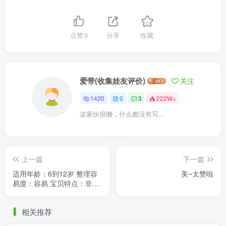
点赞
0
分享
收藏
爱带(收集娃友评价)
关注
1420
0
3
222W+
这家伙很懒，什么都没有写...
上一篇
下一篇
适用年龄：6到12岁 整理容
美~太赞啦
易度：容易 宝贝特点：非常
漂亮 材质介绍：质量非常好
衣服也很漂亮孩子很喜欢
相关推荐