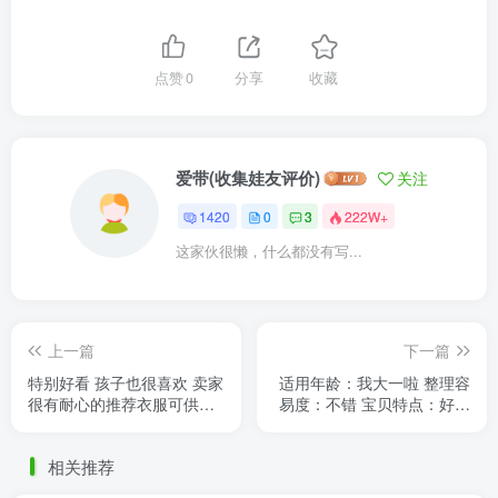
点赞
0
分享
收藏
爱带(收集娃友评价)
关注
1420
0
3
222W+
这家伙很懒，什么都没有写...
上一篇
下一篇
特别好看 孩子也很喜欢 卖家
适用年龄：我大一啦 整理容
很有耐心的推荐衣服可供挑
易度：不错 宝贝特点：好看
选
材质介绍：有重量
相关推荐