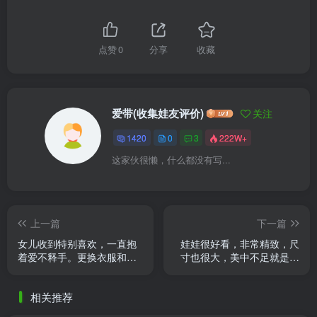
点赞
0
分享
收藏
爱带(收集娃友评价)
关注
1420
0
3
222W+
这家伙很懒，什么都没有写...
上一篇
下一篇
女儿收到特别喜欢，一直抱
娃娃很好看，非常精致，尺
着爱不释手。更换衣服和各
寸也很大，美中不足就是，
种配饰不太明白，咨询客服
快递把包装盒捅了个洞，里
人员芒果认真负责的细致解
面的灯一闪一闪的，少了点
相关推荐
答， ......
惊喜