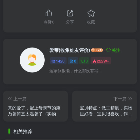
点赞
0
分享
收藏
爱带(收集娃友评价)
关注
1420
0
3
222W+
这家伙很懒，什么都没有写...
上一篇
下一篇
真的爱了，配上母亲节的康
宝贝特点：做工精质，实物
乃馨简直太温馨了（实物比
巨好看，宝贝很喜欢，作六
照片好看的多）❤️
一礼物或其他节日都很合
适。
相关推荐