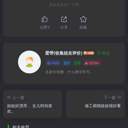
喜欢就支持一下吧
点赞
0
分享
收藏
爱带(收集娃友评价)
关注
1420
0
3
222W+
这家伙很懒，什么都没有写...
上一篇
下一篇
娃娃好漂亮， 女儿特别喜
做工精细娃娃很好看
欢。
相关推荐