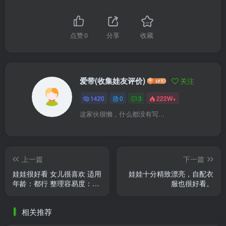
点赞
0
分享
收藏
爱带(收集娃友评价)
关注
1420
0
3
222W+
这家伙很懒，什么都没有写...
上一篇
下一篇
娃娃很好看 女儿很喜欢 适用
娃娃十分精致漂亮，自配衣
年龄：都行 整理容易度：易
服也很好看。
宝贝特点：贼好看 材质介
绍：树脂吧可能是 手感很
相关推荐
......