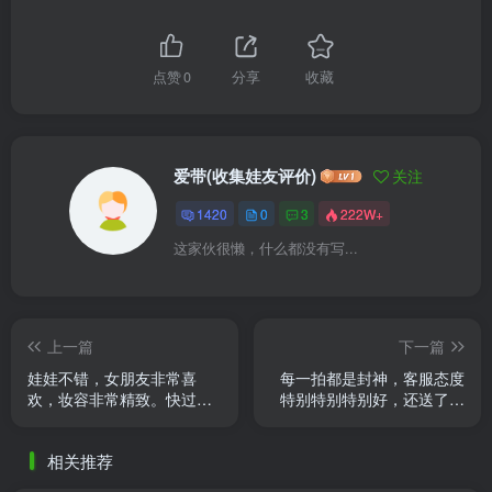
点赞
0
分享
收藏
爱带(收集娃友评价)
关注
1420
0
3
222W+
这家伙很懒，什么都没有写...
上一篇
下一篇
娃娃不错，女朋友非常喜
每一拍都是封神，客服态度
欢，妆容非常精致。快过年
特别特别特别好，还送了一
了特地还上红衣服迎接新
套衣服，全都给我入手😍😍
年。战战客服服务不错 ~
😍😍😍
相关推荐