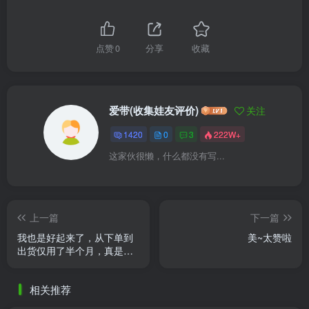
点赞
0
分享
收藏
爱带(收集娃友评价)
关注
1420
0
3
222W+
这家伙很懒，什么都没有写...
上一篇
下一篇
我也是好起来了，从下单到
美~太赞啦
出货仅用了半个月，真是赶
上了好时候，就这个td爽
相关推荐