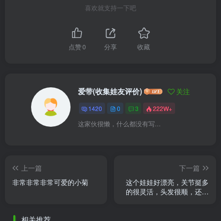
喜欢就支持一下吧
点赞
0
分享
收藏
爱带(收集娃友评价)
关注
1420
0
3
222W+
这家伙很懒，什么都没有写...
上一篇
下一篇
非常非常非常可爱的小菊
这个娃娃好漂亮，关节挺多
的很灵活，头发很顺，还有
替换的脚和眼睛，虽然有点
贵品质确实很好
相关推荐