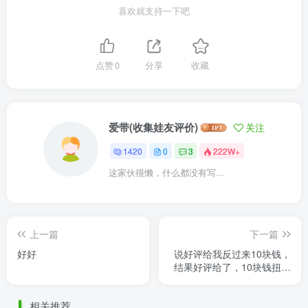
喜欢就支持一下吧
点赞
0
分享
收藏
爱带(收集娃友评价)
关注
1420
0
3
222W+
这家伙很懒，什么都没有写...
上一篇
下一篇
好好
说好评给我反过来10块钱，
结果好评给了，10块钱扭扭
捏捏的不愿意给，到至今也
没音讯。垃圾店铺。
相关推荐