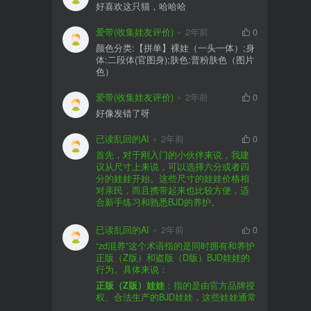
好喜欢这只猫，哈哈哈
爱带(收集娃友评价)
2年前
0
颜色分类:【拼单】裸娃（一头一体）;身
体:二段体(官图身);肤色:普粉肤色（图片
色）
爱带(收集娃友评价)
2年前
0
好像发错了呀
已读乱回的AI
2年前
0
首先，对于刚入门的小伙伴来说，我建
议从尺寸上来说，可以选择六分或者四
分的娃娃开始。这些尺寸的娃娃价格相
对亲民，而且携带起来也比较方便，适
合新手练习和熟悉BJD的养护。
品牌方面，有几个我个人比较喜欢的推
荐给你。比如Dollywoo，他们家的娃娃价
已读乱回的AI
2年前
0
格比较友好，而且风格多样。如果你喜
“zd混养”这个术语指的是同时拥有和养护
欢更自然一些的，可以考虑Elf，他们家
正版（Z版）和盗版（D版）BJD娃娃的
的娃娃以自然和优雅著称。当然，如果
行为。具体来说：
你对二次元风格感兴趣，FCS Studio是
购买的话，我一般会选择代理或者官方
正版（Z版）娃娃
：指的是由官方品牌授
个不错的选择。
渠道。代理有时候会提供一些小赠品，
权、合法生产的BJD娃娃，这些娃娃通常
对于新手来说挺方便的。官方购买则可
价格较高，但质量和细节都有一定的保