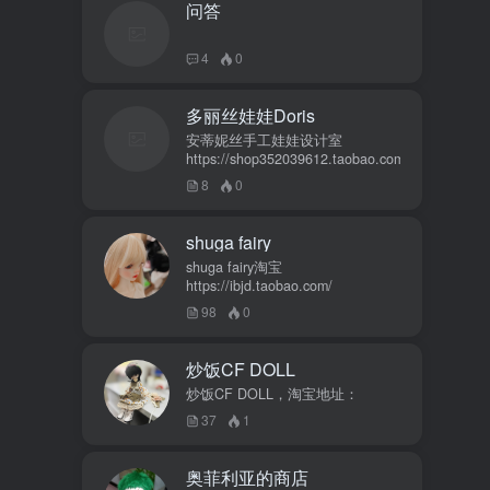
问答
4
0
多丽丝娃娃Doris
安蒂妮丝手工娃娃设计室
https://shop352039612.taobao.com
8
0
shuga fairy
shuga fairy淘宝
https://ibjd.taobao.com/
98
0
炒饭CF DOLL
炒饭CF DOLL，淘宝地址：
37
1
奥菲利亚的商店