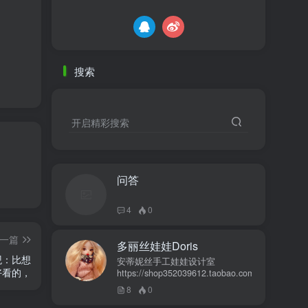
搜索
开启精彩搜索
问答
4
0
一篇
多丽丝娃娃Doris
观：比想
安蒂妮丝手工娃娃设计室
好看的，
https://shop352039612.taobao.com
8
0