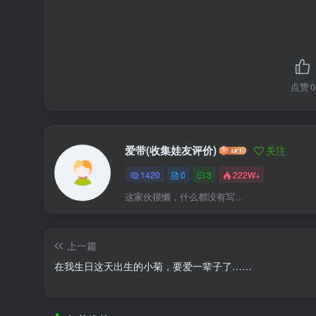
点赞
0
爱带(收集娃友评价)
关注
1420
0
3
222W+
这家伙很懒，什么都没有写...
上一篇
在我生日这天出生的小菊，要爱一辈子了……