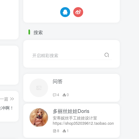
搜索
开启精彩搜索
问答
4
0
一篇
快冲啊！
多丽丝娃娃Doris
安蒂妮丝手工娃娃设计室
https://shop352039612.taobao.com
8
1