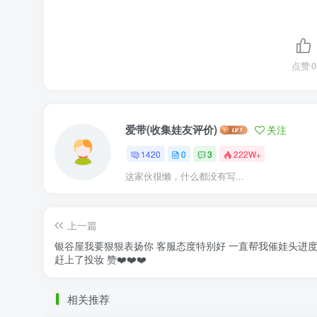
点赞
0
爱带(收集娃友评价)
关注
1420
0
3
222W+
这家伙很懒，什么都没有写...
上一篇
银谷屋我要狠狠表扬你 客服态度特别好 一直帮我催娃头进度
赶上了投妆 赞❤️❤️❤️
相关推荐