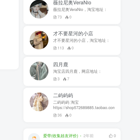
薇拉尼奥VeraNio
薇拉尼奥VeraNio，淘宝地址：
73
0
才不要星河的小店
才不要星河的小店，淘宝地址：
113
0
四月鹿
淘宝店四月鹿，网店地址：
3
7
二屿屿屿
二屿屿屿 淘宝
https://shop572689885.taobao.com
36
0
爱带(收集娃友评价)
2年前
0