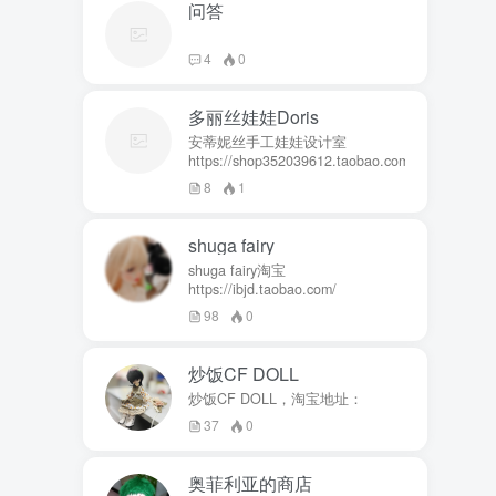
问答
4
0
多丽丝娃娃Doris
安蒂妮丝手工娃娃设计室
https://shop352039612.taobao.com
8
1
shuga fairy
shuga fairy淘宝
https://ibjd.taobao.com/
98
0
炒饭CF DOLL
炒饭CF DOLL，淘宝地址：
37
0
奥菲利亚的商店