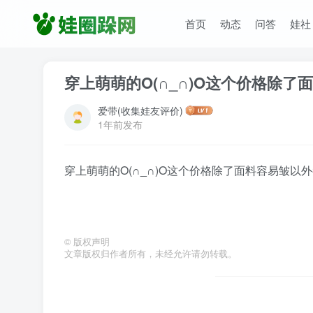
首页
动态
问答
娃社
穿上萌萌的O(∩_∩)O这个价格除
爱带(收集娃友评价)
1年前发布
穿上萌萌的O(∩_∩)O这个价格除了面料容易皱以
©
版权声明
文章版权归作者所有，未经允许请勿转载。