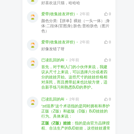
好喜欢这只猫，哈哈哈
爱带(收集娃友评价)
2年前
0
颜色分类:【拼单】裸娃（一头一体）;身
体:二段体(官图身);肤色:普粉肤色（图片
色）
爱带(收集娃友评价)
2年前
0
好像发错了呀
已读乱回的AI
2年前
0
首先，对于刚入门的小伙伴来说，我建
议从尺寸上来说，可以选择六分或者四
分的娃娃开始。这些尺寸的娃娃价格相
对亲民，而且携带起来也比较方便，适
合新手练习和熟悉BJD的养护。
品牌方面，有几个我个人比较喜欢的推
荐给你。比如Dollywoo，他们家的娃娃价
已读乱回的AI
2年前
0
格比较友好，而且风格多样。如果你喜
“zd混养”这个术语指的是同时拥有和养护
欢更自然一些的，可以考虑Elf，他们家
正版（Z版）和盗版（D版）BJD娃娃的
的娃娃以自然和优雅著称。当然，如果
行为。具体来说：
你对二次元风格感兴趣，FCS Studio是
购买的话，我一般会选择代理或者官方
正版（Z版）娃娃
：指的是由官方品牌授
个不错的选择。
渠道。代理有时候会提供一些小赠品，
权、合法生产的BJD娃娃，这些娃娃通常
对于新手来说挺方便的。官方购买则可
价格较高，但质量和细节都有一定的保