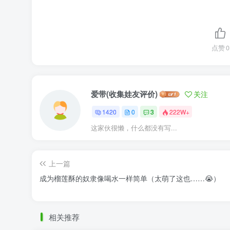
点赞
0
爱带(收集娃友评价)
关注
1420
0
3
222W+
这家伙很懒，什么都没有写...
上一篇
成为榴莲酥的奴隶像喝水一样简单（太萌了这也……😭）
相关推荐