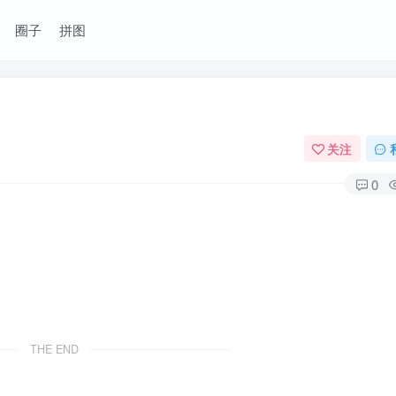
圈子
拼图
关注
0
THE END