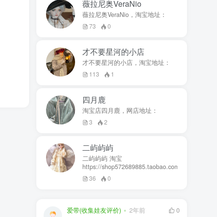
薇拉尼奥VeraNio
薇拉尼奥VeraNio，淘宝地址：
73
0
才不要星河的小店
才不要星河的小店，淘宝地址：
113
1
四月鹿
淘宝店四月鹿，网店地址：
3
2
二屿屿屿
二屿屿屿 淘宝
https://shop572689885.taobao.com
36
0
爱带(收集娃友评价)
2年前
0