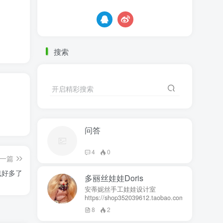
搜索
开启精彩搜索
问答
4
0
一篇
线好多了
多丽丝娃娃Doris
安蒂妮丝手工娃娃设计室
https://shop352039612.taobao.com
8
2