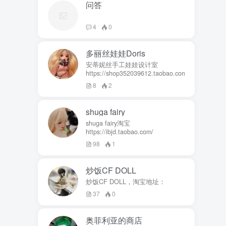
问答
4
0
多丽丝娃娃Doris
安蒂妮丝手工娃娃设计室
https://shop352039612.taobao.com
8
2
shuga fairy
shuga fairy淘宝
https://ibjd.taobao.com/
98
1
炒饭CF DOLL
炒饭CF DOLL，淘宝地址：
37
0
奥菲利亚的商店