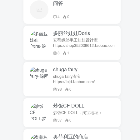
问答
4
0
多丽丝娃娃Doris
安蒂妮丝手工娃娃设计室
https://shop352039612.taobao.com
8
1
shuga fairy
shuga fairy淘宝
https://ibjd.taobao.com/
98
0
炒饭CF DOLL
炒饭CF DOLL，淘宝地址：
37
0
奥菲利亚的商店