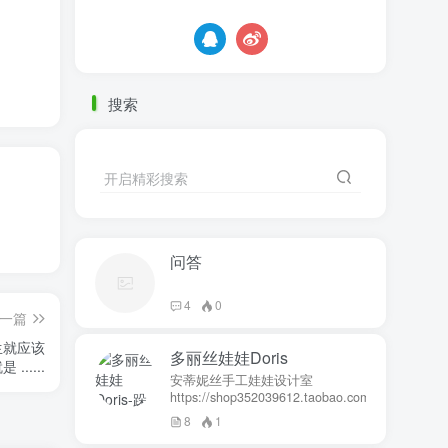
搜索
开启精彩搜索
问答
4
0
一篇
生就应该
多丽丝娃娃Doris
....
安蒂妮丝手工娃娃设计室
https://shop352039612.taobao.com
8
1