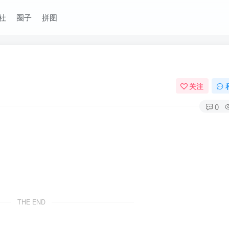
社
圈子
拼图
关注
0
THE END