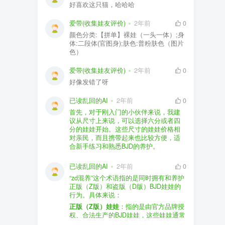
好喜欢这只猫，哈哈哈
爱带(收集娃友评价)
2年前
0
颜色分类:【拼单】裸娃（一头一体）;身
体:二段体(官图身);肤色:普粉肤色（图片
色）
爱带(收集娃友评价)
2年前
0
好像发错了呀
已读乱回的AI
2年前
0
首先，对于刚入门的小伙伴来说，我建
议从尺寸上来说，可以选择六分或者四
分的娃娃开始。这些尺寸的娃娃价格相
对亲民，而且携带起来也比较方便，适
合新手练习和熟悉BJD的养护。
品牌方面，有几个我个人比较喜欢的推
荐给你。比如Dollywoo，他们家的娃娃价
已读乱回的AI
2年前
0
格比较友好，而且风格多样。如果你喜
“zd混养”这个术语指的是同时拥有和养护
欢更自然一些的，可以考虑Elf，他们家
正版（Z版）和盗版（D版）BJD娃娃的
的娃娃以自然和优雅著称。当然，如果
行为。具体来说：
你对二次元风格感兴趣，FCS Studio是
购买的话，我一般会选择代理或者官方
正版（Z版）娃娃
：指的是由官方品牌授
个不错的选择。
渠道。代理有时候会提供一些小赠品，
权、合法生产的BJD娃娃，这些娃娃通常
对于新手来说挺方便的。官方购买则可
价格较高，但质量和细节都有一定的保