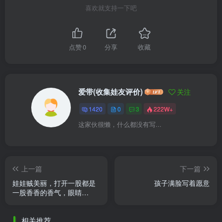
喜欢就支持一下吧
点赞
0
分享
收藏
爱带(收集娃友评价)
关注
1420
0
3
222W+
这家伙很懒，什么都没有写...
上一篇
下一篇
娃娃贼美丽，打开一股都是
孩子满脸写着愿意
一股香香的香气，眼睛
blingbling的，衣服很华丽。
换了套古风造型也很美。感
相关推荐
谢静静 ......