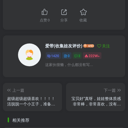
点赞
0
分享
收藏
爱带(收集娃友评价)
关注
1420
0
3
222W+
这家伙很懒，什么都没有写...
上一篇
下一篇
超级超级超级喜欢！！！！
宝贝好*真呀，娃娃整体质感
活脱脱一个小王子，准备我
非常棒，非常喜欢，没有踩
推生日时候穿了
雷的一次购物。
相关推荐