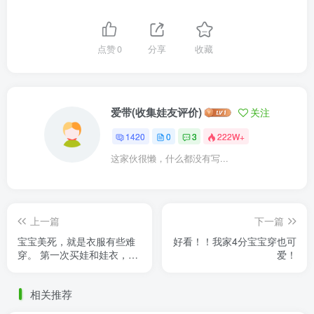
点赞
0
分享
收藏
爱带(收集娃友评价)
关注
1420
0
3
222W+
这家伙很懒，什么都没有写...
上一篇
下一篇
宝宝美死，就是衣服有些难
好看！！我家4分宝宝穿也可
穿。 第一次买娃和娃衣，还
爱！
不错
相关推荐