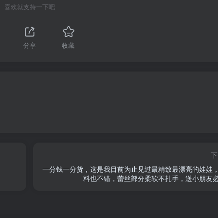
喜欢就支持一下吧
分享
收藏
下
一分钱一分货，这是我目前为止见过最精致最漂亮的娃娃
料也不错，蕾丝部分柔软不扎手，送小朋友必备 ..