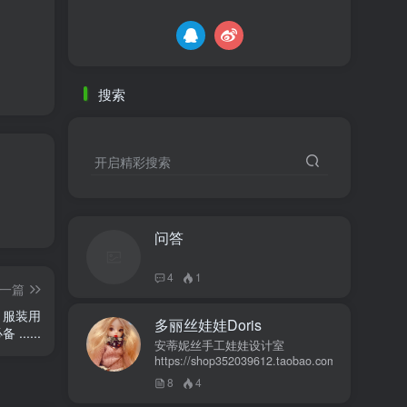
搜索
开启精彩搜索
问答
4
1
一篇
，服装用
多丽丝娃娃Doris
....
安蒂妮丝手工娃娃设计室
https://shop352039612.taobao.com
8
4