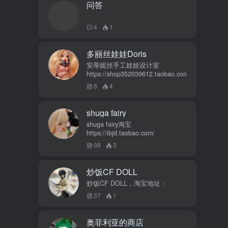
问答
4
1
多丽丝娃娃Doris
安蒂妮丝手工娃娃设计室
https://shop352039612.taobao.com
8
4
shuga fairy
shuga fairy淘宝
https://ibjd.taobao.com/
98
3
炒饭CF DOLL
炒饭CF DOLL，淘宝地址：
37
1
奥菲利亚的商店