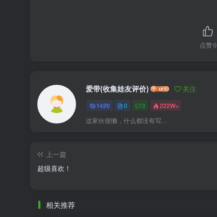
点赞
0
爱带(收集娃友评价)
关注
1420
0
3
222W+
这家伙很懒，什么都没有写...
上一篇
超级喜欢！
相关推荐