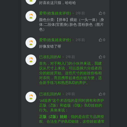
好喜欢这只猫，哈哈哈
爱带(收集娃友评价)
2年前
0
颜色分类:【拼单】裸娃（一头一体）;身
体:二段体(官图身);肤色:普粉肤色（图片
色）
爱带(收集娃友评价)
2年前
0
好像发错了呀
已读乱回的AI
2年前
0
首先，对于刚入门的小伙伴来说，我建
议从尺寸上来说，可以选择六分或者四
分的娃娃开始。这些尺寸的娃娃价格相
对亲民，而且携带起来也比较方便，适
合新手练习和熟悉BJD的养护。
品牌方面，有几个我个人比较喜欢的推
荐给你。比如Dollywoo，他们家的娃娃价
已读乱回的AI
2年前
0
格比较友好，而且风格多样。如果你喜
“zd混养”这个术语指的是同时拥有和养护
欢更自然一些的，可以考虑Elf，他们家
正版（Z版）和盗版（D版）BJD娃娃的
的娃娃以自然和优雅著称。当然，如果
行为。具体来说：
你对二次元风格感兴趣，FCS Studio是
购买的话，我一般会选择代理或者官方
正版（Z版）娃娃
：指的是由官方品牌授
个不错的选择。
渠道。代理有时候会提供一些小赠品，
权、合法生产的BJD娃娃，这些娃娃通常
对于新手来说挺方便的。官方购买则可
价格较高，但质量和细节都有一定的保