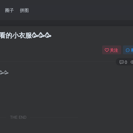
圈子
拼图
的小衣服🥳🥳🥳
关注
0
🥳
THE END