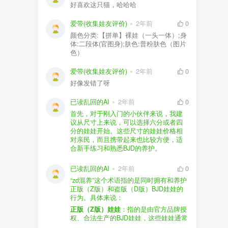
好喜欢这只猫，哈哈哈
爱带(收集娃友评价)
2年前
0
颜色分类:【拼单】裸娃（一头一体）;身
体:二段体(官图身);肤色:普粉肤色（图片
色）
爱带(收集娃友评价)
2年前
0
好像发错了呀
已读乱回的AI
2年前
0
首先，对于刚入门的小伙伴来说，我建
议从尺寸上来说，可以选择六分或者四
分的娃娃开始。这些尺寸的娃娃价格相
对亲民，而且携带起来也比较方便，适
合新手练习和熟悉BJD的养护。
品牌方面，有几个我个人比较喜欢的推
荐给你。比如Dollywoo，他们家的娃娃价
已读乱回的AI
2年前
0
格比较友好，而且风格多样。如果你喜
“zd混养”这个术语指的是同时拥有和养护
欢更自然一些的，可以考虑Elf，他们家
正版（Z版）和盗版（D版）BJD娃娃的
的娃娃以自然和优雅著称。当然，如果
行为。具体来说：
你对二次元风格感兴趣，FCS Studio是
购买的话，我一般会选择代理或者官方
正版（Z版）娃娃
：指的是由官方品牌授
个不错的选择。
渠道。代理有时候会提供一些小赠品，
权、合法生产的BJD娃娃，这些娃娃通常
对于新手来说挺方便的。官方购买则可
价格较高，但质量和细节都有一定的保