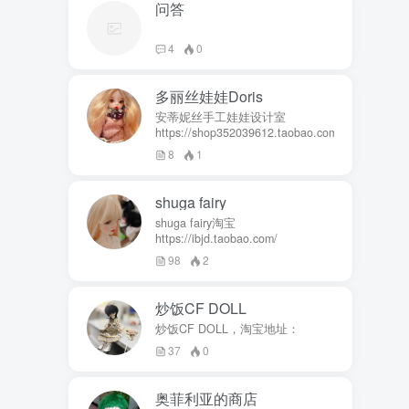
问答
4
0
多丽丝娃娃Doris
安蒂妮丝手工娃娃设计室
https://shop352039612.taobao.com
8
1
shuga fairy
shuga fairy淘宝
https://ibjd.taobao.com/
98
2
炒饭CF DOLL
炒饭CF DOLL，淘宝地址：
37
0
奥菲利亚的商店