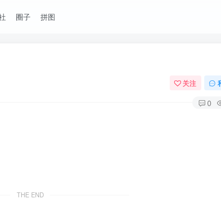
社
圈子
拼图
关注
0
THE END