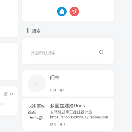
搜索
开启精彩搜索
问答
4
0
一篇
了。。。
多丽丝娃娃Doris
安蒂妮丝手工娃娃设计室
https://shop352039612.taobao.com
8
1