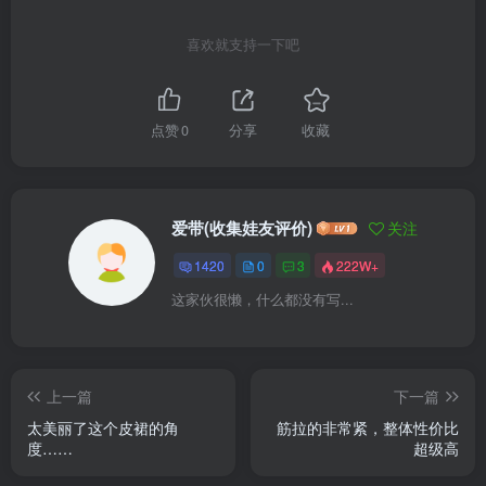
喜欢就支持一下吧
点赞
0
分享
收藏
爱带(收集娃友评价)
关注
1420
0
3
222W+
这家伙很懒，什么都没有写...
上一篇
下一篇
太美丽了这个皮裙的角
筋拉的非常紧，整体性价比
度……
超级高