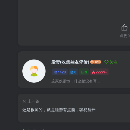
点赞
0
爱带(收集娃友评价)
关注
1420
0
3
222W+
这家伙很懒，什么都没有写...
上一篇
还是很帅的，就是腿套有点脆，容易裂开