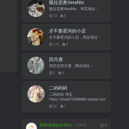
薇拉尼奥VeraNio
薇拉尼奥VeraNio，淘宝地址：
73
0
才不要星河的小店
才不要星河的小店，淘宝地址：
113
0
四月鹿
淘宝店四月鹿，网店地址：
3
5
二屿屿屿
二屿屿屿 淘宝
https://shop572689885.taobao.com
36
1
爱带(收集娃友评价)
2年前
0