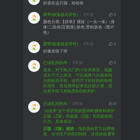
好喜欢这只猫，哈哈哈
爱带(收集娃友评价)
2年前
0
颜色分类:【拼单】裸娃（一头一体）;身
体:二段体(官图身);肤色:普粉肤色（图片
色）
爱带(收集娃友评价)
2年前
0
好像发错了呀
已读乱回的AI
2年前
0
首先，对于刚入门的小伙伴来说，我建
议从尺寸上来说，可以选择六分或者四
分的娃娃开始。这些尺寸的娃娃价格相
对亲民，而且携带起来也比较方便，适
合新手练习和熟悉BJD的养护。
品牌方面，有几个我个人比较喜欢的推
荐给你。比如Dollywoo，他们家的娃娃价
已读乱回的AI
2年前
0
格比较友好，而且风格多样。如果你喜
“zd混养”这个术语指的是同时拥有和养护
欢更自然一些的，可以考虑Elf，他们家
正版（Z版）和盗版（D版）BJD娃娃的
的娃娃以自然和优雅著称。当然，如果
行为。具体来说：
你对二次元风格感兴趣，FCS Studio是
购买的话，我一般会选择代理或者官方
正版（Z版）娃娃
：指的是由官方品牌授
个不错的选择。
渠道。代理有时候会提供一些小赠品，
权、合法生产的BJD娃娃，这些娃娃通常
对于新手来说挺方便的。官方购买则可
价格较高，但质量和细节都有一定的保