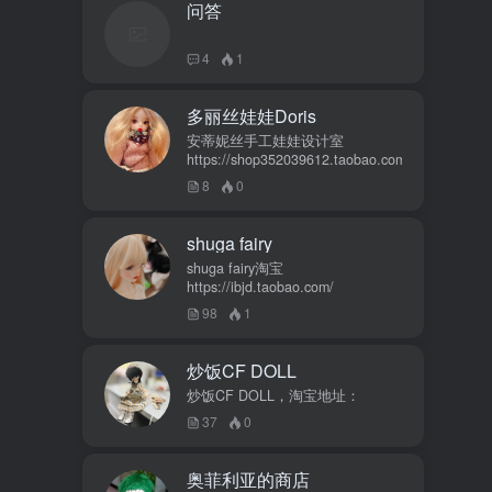
问答
4
1
多丽丝娃娃Doris
安蒂妮丝手工娃娃设计室
https://shop352039612.taobao.com
8
0
shuga fairy
shuga fairy淘宝
https://ibjd.taobao.com/
98
1
炒饭CF DOLL
炒饭CF DOLL，淘宝地址：
37
0
奥菲利亚的商店