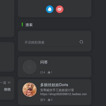
搜索
开启精彩搜索
问答
4
1
一篇
多丽丝娃娃Doris
萌萌
安蒂妮丝手工娃娃设计室
https://shop352039612.taobao.com
8
0