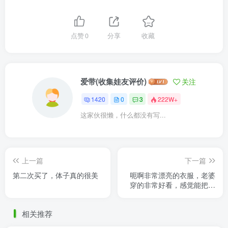
点赞
0
分享
收藏
爱带(收集娃友评价)
关注
1420
0
3
222W+
这家伙很懒，什么都没有写...
上一篇
下一篇
第二次买了，体子真的很美
呃啊非常漂亮的衣服，老婆
穿的非常好看，感觉能把我
迷死，不过有个羽毛项链不
知道挂在哪里，以及披肩是
相关推荐
真的 ......