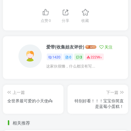
点赞
0
分享
收藏
爱带(收集娃友评价)
关注
1420
0
3
222W+
这家伙很懒，什么都没有写...
上一篇
下一篇
全世界最可爱的小天使👼
特别好看！！！宝宝你简直
是蓝莓小蛋糕！
相关推荐