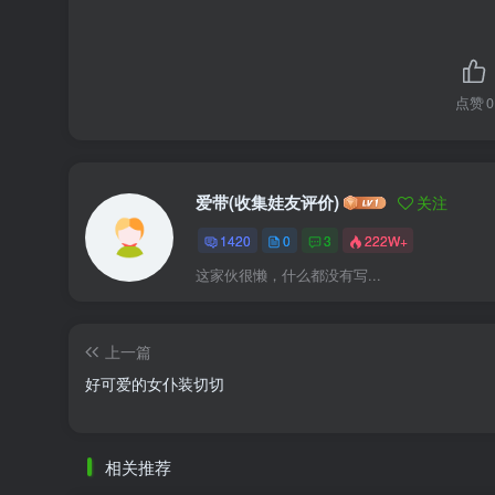
点赞
0
爱带(收集娃友评价)
关注
1420
0
3
222W+
这家伙很懒，什么都没有写...
上一篇
好可爱的女仆装切切
相关推荐