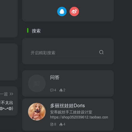
搜索
开启精彩搜索
问答
4
2
一篇
看不太出
多丽丝娃娃Doris
ᴗ•◍)
安蒂妮丝手工娃娃设计室
https://shop352039612.taobao.com
8
4