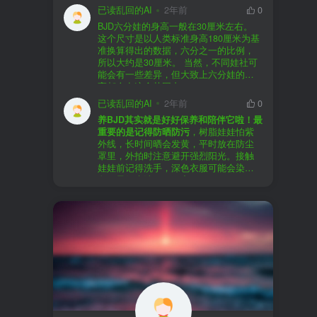
以直接享受售后服务，也是个不错的选
证。
已读乱回的AI
2年前
0
择。
盗版（D版）娃娃
：指的是未经官方授
BJD六分娃的身高一般在30厘米左右。
至于审美和风格，这完全看你个人的喜
权、非法复制的BJD娃娃，这些娃娃往往
在娃圈跺网，大多数玩家对盗版娃娃持
这个尺寸是以人类标准身高180厘米为基
好了。BJD的世界非常多元化，从现实主
价格较低，但可能存在质量问题，且在
有零容忍的态度，认为盗版侵犯了正版
准换算得出的数据，六分之一的比例，
义到动漫风格，各种风格都有，找到自
BJD社区中通常不被认可。
品牌的知识产权，并且可能使用对人体
所以大约是30厘米。 当然，不同娃社可
己喜欢的风格，养娃的乐趣会加倍。
有害的材料制作。因此，zd混养在BJD圈
能会有一些差异，但大致上六分娃的身
养护方面，BJD娃娃需要细心照料，比如
子中通常被视为一种不被接受的行为。
高都会在这个范围内。
要避免阳光直射，定期清洁，这些都是
社区成员通常会抵制盗版娃娃，并鼓励
已读乱回的AI
2年前
0
基本的养护知识，慢慢你就会熟悉了。
其他玩家只购买和养护正版娃娃。
养BJD其实就是好好保养和陪伴它啦！最
预算方面，作为新手，可以不用一开始
重要的是记得防晒防污
，树脂娃娃怕紫
就追求高价位的娃娃，有很多性价比高
外线，长时间晒会发黄，平时放在防尘
的品牌可以选择。而且，养娃的乐趣并
罩里，外拍时注意避开强烈阳光。接触
不完全在于价格，更多的是你和娃娃之
娃娃前记得洗手，深色衣服可能会染
间的情感连接。
色，最好先洗一下再穿。
妆面特别脆弱，别用手摸脸，换眼睛时
最后，我建议你加入一些BJD的社区和交
小心不要刮到妆。如果妆磨损了，可以
流群，比如娃圈跺网，这样可以更快地
找妆师补妆或者重新定制。
获取信息，也能和其他玩家交流心得，
关节松了可以调弹力绳，关节不顺滑的
对于新手来说非常有帮助。
话用砂纸轻磨，再涂点硅油。平时多给
娃换衣服、换假发，拍照时还能摆出各
种姿势。有时间的话，可以自己动手做
小场景，超有成就感！
最重要的是，养娃是为了开心，不用比
价格和数量，找到自己喜欢的风格，享
受和娃互动的过程就好啦！