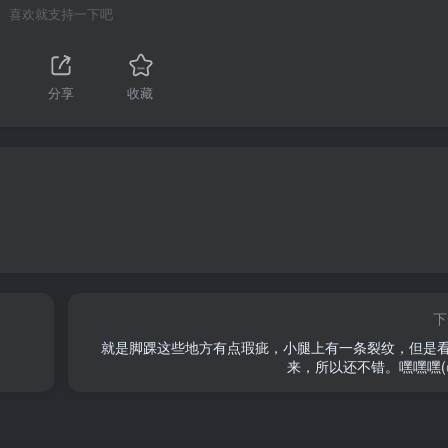
喜欢就支持一下吧
分享
收藏
下
就是脚踝这些地方有点瑕疵，小腿上有一条裂纹，但是
来，所以还不错。嘿嘿嘿(◍•