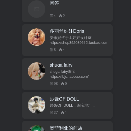
问答
4
2
多丽丝娃娃Doris
安蒂妮丝手工娃娃设计室
https://shop352039612.taobao.com
8
4
shuga fairy
shuga fairy淘宝
https://ibjd.taobao.com/
98
0
炒饭CF DOLL
炒饭CF DOLL，淘宝地址：
37
1
奥菲利亚的商店