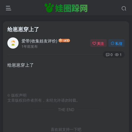
给崽崽穿上了
爱带(收集娃友评价)
关注
私信
1年前发布
0
1
给崽崽穿上了
©
版权声明
文章版权归作者所有，未经允许请勿转载。
THE END
喜欢就支持一下吧