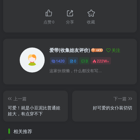
点赞
0
分享
收藏
爱带(收集娃友评价)
关注
1420
0
3
222W+
这家伙很懒，什么都没有写...
上一篇
下一篇
可爱！就是小豆泥比普通娃
好可爱的女仆装切切
娃大，有点穿不下
相关推荐