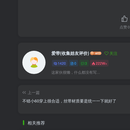
点赞
0
爱带(收集娃友评价)
关注
1420
0
3
222W+
这家伙很懒，什么都没有写...
上一篇
不错小60穿上很合适，丝带材质要是统一一下就好了
相关推荐