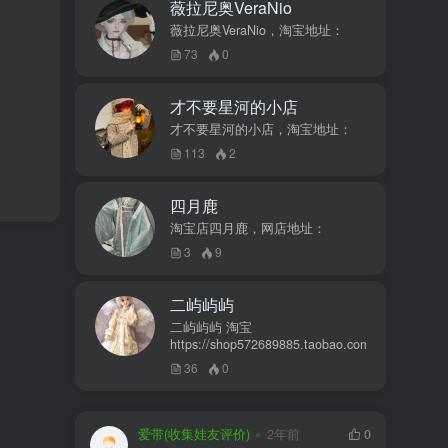
薇拉尼奥VeraNio
薇拉尼奥VeraNio，淘宝地址：
73
0
才不要星河的小店
才不要星河的小店，淘宝地址：
113
2
四月鹿
淘宝店四月鹿，网店地址：
3
9
二屿屿屿
二屿屿屿 淘宝
https://shop572689885.taobao.com
36
0
爱带(收集娃友评价)
2年前
0