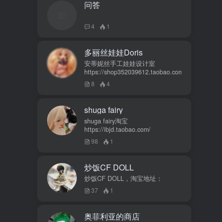
问答
4
1
多丽丝娃娃Doris
安蒂妮丝手工娃娃设计室
https://shop352039612.taobao.com
8
4
shuga fairy
shuga fairy淘宝
https://ibjd.taobao.com/
98
1
炒饭CF DOLL
炒饭CF DOLL，淘宝地址：
37
1
奥菲利亚的商店