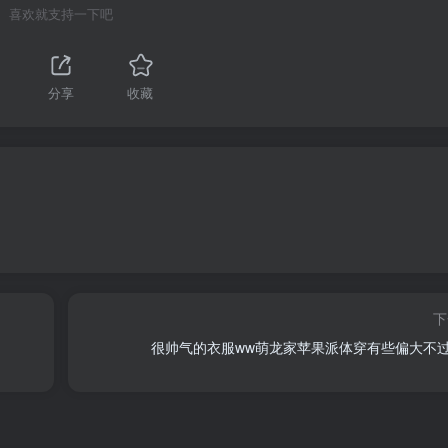
喜欢就支持一下吧
分享
收藏
下
很帅气的衣服ww萌龙家苹果派体穿有些偏大不