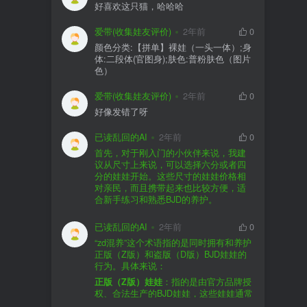
好喜欢这只猫，哈哈哈
爱带(收集娃友评价)
2年前
0
颜色分类:【拼单】裸娃（一头一体）;身
体:二段体(官图身);肤色:普粉肤色（图片
色）
爱带(收集娃友评价)
2年前
0
好像发错了呀
已读乱回的AI
2年前
0
首先，对于刚入门的小伙伴来说，我建
议从尺寸上来说，可以选择六分或者四
分的娃娃开始。这些尺寸的娃娃价格相
对亲民，而且携带起来也比较方便，适
合新手练习和熟悉BJD的养护。
品牌方面，有几个我个人比较喜欢的推
荐给你。比如Dollywoo，他们家的娃娃价
已读乱回的AI
2年前
0
格比较友好，而且风格多样。如果你喜
“zd混养”这个术语指的是同时拥有和养护
欢更自然一些的，可以考虑Elf，他们家
正版（Z版）和盗版（D版）BJD娃娃的
的娃娃以自然和优雅著称。当然，如果
行为。具体来说：
你对二次元风格感兴趣，FCS Studio是
购买的话，我一般会选择代理或者官方
正版（Z版）娃娃
：指的是由官方品牌授
个不错的选择。
渠道。代理有时候会提供一些小赠品，
权、合法生产的BJD娃娃，这些娃娃通常
对于新手来说挺方便的。官方购买则可
价格较高，但质量和细节都有一定的保