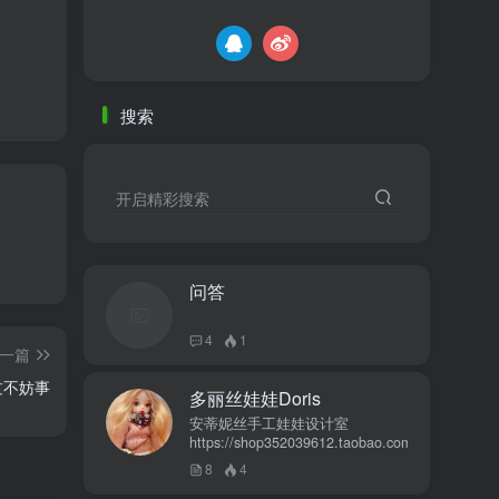
搜索
开启精彩搜索
问答
4
1
一篇
过不妨事
多丽丝娃娃Doris
安蒂妮丝手工娃娃设计室
https://shop352039612.taobao.com
8
4